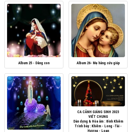
Album 25 - Dâng con
Album 26- Mẹ hằng cứu giúp
CA CẢNH GIÁNG SINH 2023
VIẾT CHUNG
Dàn dựng & Hòa âm : Đình Khiêm
Trình bày : Khiêm - Long -Tài -
Hương - Loan