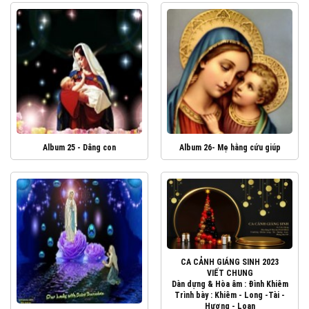
Album 25 - Dâng con
Album 26- Mẹ hằng cứu giúp
CA CẢNH GIÁNG SINH 2023
VIẾT CHUNG
Dàn dựng & Hòa âm : Đình Khiêm
Trình bày : Khiêm - Long -Tài -
Hương - Loan