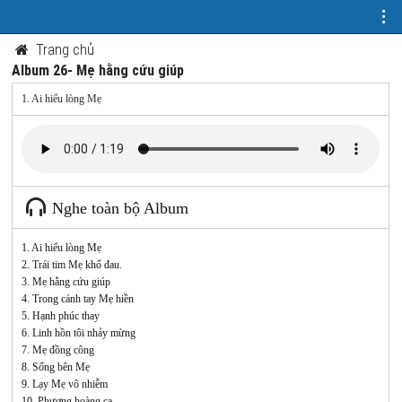
Trang chủ
Album 26- Mẹ hằng cứu giúp
1. Ai hiểu lòng Mẹ
Nghe toàn bộ Album
1. Ai hiểu lòng Mẹ
2. Trái tim Mẹ khổ đau.
3. Mẹ hằng cứu giúp
4. Trong cánh tay Mẹ hiền
5. Hạnh phúc thay
6. Linh hồn tôi nhảy mừng
7. Mẹ đồng công
8. Sống bên Mẹ
9. Lạy Mẹ vô nhiễm
10. Phượng hoàng ca