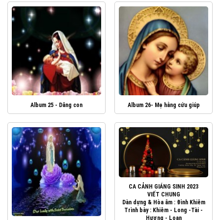
Album 25 - Dâng con
Album 26- Mẹ hằng cứu giúp
CA CẢNH GIÁNG SINH 2023
VIẾT CHUNG
Dàn dựng & Hòa âm : Đình Khiêm
Trình bày : Khiêm - Long -Tài -
Hương - Loan